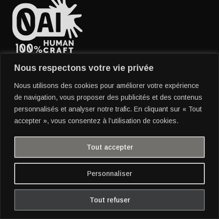
Position de l'auteur
Nous respectons votre vie privée
concernant l'IA générative
Nous utilisons des cookies pour améliorer votre expérience
de navigation, vous proposer des publicités et des contenus
personnalisés et analyser notre trafic. En cliquant sur « Tout
accepter », vous consentez à l’utilisation de cookies.
Tout accepter
see also : www.kungfumental.org
Personnaliser
Tout refuser