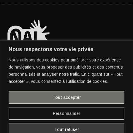
Nous respectons votre vie privée
Nous utilisons des cookies pour améliorer votre expérience
Position de l'auteur
de navigation, vous proposer des publicités et des contenus
concernant l'IA générative
personnalisés et analyser notre trafic. En cliquant sur « Tout
accepter », vous consentez à l’utilisation de cookies.
Tout accepter
Personnaliser
see also : www.kungfumental.org
Tout refuser